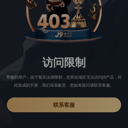
访问限制
尊敬的用户，由于相关法律限制，您所在地区无法访问J9产品，对
此造成的不便，我们深表歉意，您如有疑问请联系客服。
联系客服