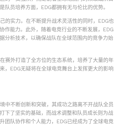
是队员培养方面，EDG都拥有无与伦比的优势。
自己的实力。在不断提升战术灵活性的同时，EDG也
协作能力。此外，随着电竞行业的不断发展，EDG
据分析技术，以确保战队在全球范围内的竞争力始
更在赛外打造了全方位的生态系统，培养了大量的年
来，EDG无疑将在全球电竞舞台上发挥更大的影响
环境中不断创新和突破，其成功之路离不开战队全员
打下了坚实的基础，而战术调整和队员成长则为战
升团队协作和个人能力，EDG已经成为了全球电竞