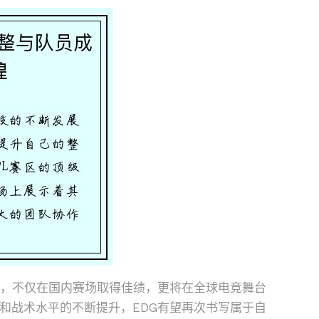
队，不仅在国内赛场取得佳绩，更将在全球电竞舞台
和战术水平的不断提升，EDG有望再次书写属于自