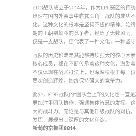
EDG战队成立于2014年，作为LPL赛区的
迅速在国内外赛事中崭露头角。战队的成功不
化。这种文化的根本是坚韧不拔的精神、始终
期的王朝到如今的竞争者，经历了无数风雨，
仅是一支战队，更代表了一种文化，一种坚守
战队的历史积淀是其能够持续强大的核心因素之一
核心成员，都在不断传承着这种文化，激励着
不仅体现在战术打法上，也深深植根于每一位
屡次创造辉煌，始终保持强大的竞争力。
此外，EDG战队的“团队至上”的文化也一直
更加注重团队协作，强调集体智慧的发挥。这
大的战斗力。无论是与其他顶级战队的对抗，
发挥，展现出其深厚的文化积淀。
新葡的京集团8814