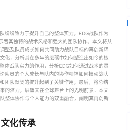
队纷纷致力于提升自己的整体实力，EDG战队作为
展示着其独特的战术风格和强大的团队协作。本文将从
术调整及队员成长如何共同助力战队目标的再创新辉
队文化，分析其在多年的磨砺中如何塑造出如今的核
整体战队实力的作用，分析EDG如何通过战术的灵
论队员的个人成长与队内的协作精神如何推动战队
和团队默契的提升起到了关键作用；最后，将总结
未来的潜力，展望其在全球舞台上的光明前景。本文
战队整体协作与个人能力的双重融合，阐明其再创新
与文化传承