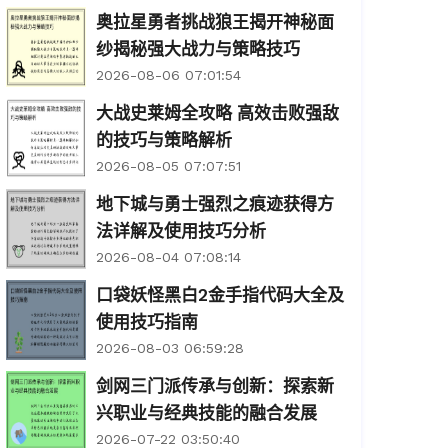
奥拉星勇者挑战狼王揭开神秘面
纱揭秘强大战力与策略技巧
2026-08-06 07:01:54
大战史莱姆全攻略 高效击败强敌
的技巧与策略解析
2026-08-05 07:07:51
地下城与勇士强烈之痕迹获得方
法详解及使用技巧分析
2026-08-04 07:08:14
口袋妖怪黑白2金手指代码大全及
使用技巧指南
2026-08-03 06:59:28
剑网三门派传承与创新：探索新
兴职业与经典技能的融合发展
2026-07-22 03:50:40