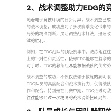
2、战术调整助力EDG的
随着电子竞技环境的日新月异，战术调整已成
的战术调整，成功应对了多次赛季变化带来的
局势的精准判断，灵活调整战术打法，迅速改
键的胜利。
例如，在EDG战队的顶级赛事中，教练组往
上的针对性和灵活性，使得EDG能够在复杂
对手时，EDG的教练组总能根据战队的优劣
战术调整的成功，不仅仅依赖于教练的高明眼
EDG队员的高度配合和战术执行力，使得战
作和配合。特别是在比赛中期，EDG通过对
往往能够通过一次精确的战术调整扭转局势。