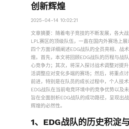
创新辉煌
2025-04-14 10:02:21
文章摘要：随着电子竞技的不断发展，各大战
LPL赛区的顶级队伍，一直在国内外赛场上
四个方面详细阐述EDG战队的全员亮相、战
煌。首先，本文将回顾EDG战队的历程与战
心竞争力；其次，将深入探讨战术调整对提升
活调整应对变化多端的赛场；然后，将重点讨
前进，特别是在队员的成长过程中，个人技术
EDG战队在当前电竞环境中的竞争优势以及
旨在全面剖析EDG战队的成功路径，呈现出
辉煌的必然性。
1、EDG战队的历史积淀