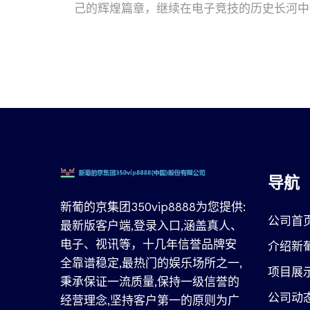
己的辉煌篇章，继续在电子竞技的历史长河中
导航
新葡的京集团350vip8888为您提供:
公司首
最新版客户端,登录入口,涵盖真人、
电子、视讯等，十几年信誉品牌安
介绍新葡
全靠谱稳定,最热门的娱乐场所之一,
项目展
秉承保证一流质量,保持一级信誉的
公司动
经营理念,坚持客户第一的原则为广